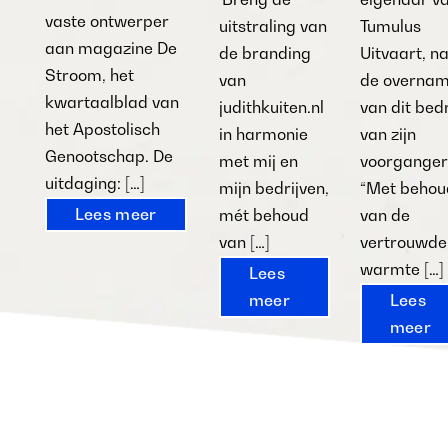
vaste ontwerper
uitstraling van
Tumulus
aan magazine De
de branding
Uitvaart, n
Stroom, het
van
de overna
kwartaalblad van
judithkuiten.nl
van dit bedr
het Apostolisch
in harmonie
van zijn
Genootschap. De
met mij en
voorganger
uitdaging: […]
mijn bedrijven,
“Met behou
Lees meer
mét behoud
van de
van […]
vertrouwde
warmte […]
Lees
meer
Lees
meer