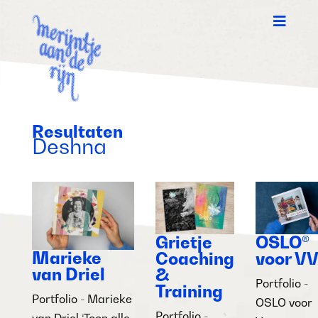

Resultaten
Deshna
Grietje
OSLO®
Marieke
Coaching
voor V
van Driel
&
Portfolio -
Training
Portfolio - Marieke
OSLO voor
Portfolio -