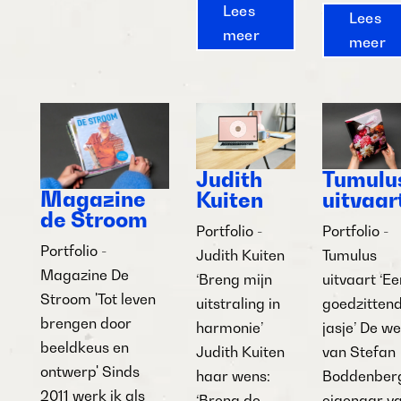
Lees
Lees
meer
meer
Judith
Tumulu
Magazine
Kuiten
uitvaar
de Stroom
Portfolio -
Portfolio -
Portfolio -
Judith Kuiten
Tumulus
Magazine De
‘Breng mijn
uitvaart ‘Ee
Stroom 'Tot leven
uitstraling in
goedzitten
brengen door
harmonie’
jasje’ De w
beeldkeus en
Judith Kuiten
van Stefan
ontwerp' Sinds
haar wens:
Boddenber
2011 werk ik als
‘Breng de
eigenaar v