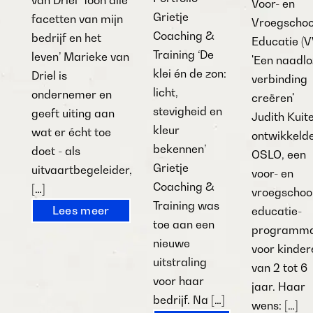
van Driel ‘Toon alle
Voor- en
Grietje
facetten van mijn
Vroegschoo
Coaching &
bedrijf en het
Educatie (V
Training ‘De
leven’ Marieke van
'Een naadlo
klei én de zon:
Driel is
verbinding
licht,
ondernemer en
creëren'
stevigheid en
geeft uiting aan
Judith Kuit
kleur
wat er écht toe
ontwikkeld
bekennen’
doet - als
OSLO, een
Grietje
uitvaartbegeleider,
voor- en
Coaching &
[…]
vroegschoo
Training was
Lees meer
educatie-
toe aan een
programm
nieuwe
voor kinder
uitstraling
van 2 tot 6
voor haar
jaar. Haar
bedrijf. Na […]
wens: […]