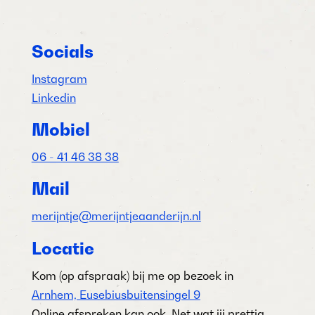
Socials
Instagram
Linkedin
Mobiel
06 - 41 46 38 38
Mail
merijntje@merijntjeaanderijn.nl
Locatie
Kom (op afspraak) bij me op bezoek in
Arnhem, Eusebiusbuitensingel 9
Online afspreken kan ook. Net wat jij prettig