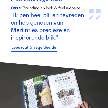
Case
: Branding en look & feel website
“Ik ben heel blij en tevreden
en heb genoten van
Merijntjes precieze en
inspirerende blik.”
Lees wat Grietje deelde