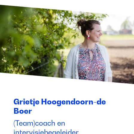
Grietje Hoogendoorn-de
Boer
(Team)coach en
intervisiebegeleider